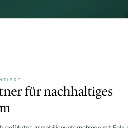
NTIERT.
rtner für nachhaltiges
um
ch geführtes Immobilienunternehmen mit Foku